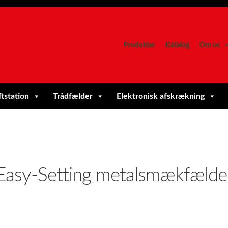
Produkter
Katalog
Om os
ftstation
Trådfælder
Elektronisk afskrækning
Easy-Setting metalsmækfælde