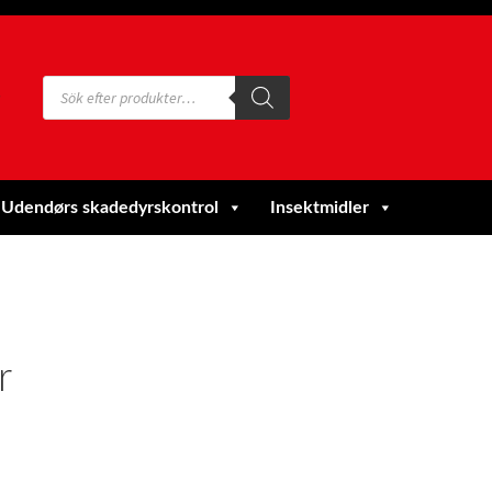
Products
search
Udendørs skadedyrskontrol
Insektmidler
r