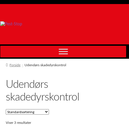
Spring
Spring
til
til
navigation
indhold
Forside
Udendørs skadedyrskontrol
Udendørs
skadedyrskontrol
Viser 3 resultater