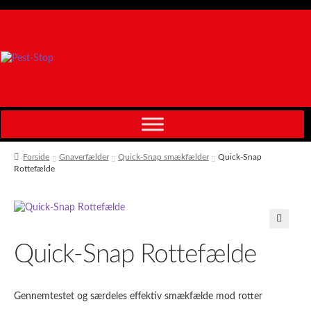
Spring
Spring
til
til
navigation
indhold
Forside
Gnaverfælder
Quick-Snap smækfælder
Quick-Snap
Rottefælde
🔍
Quick-Snap Rottefælde
Gennemtestet og særdeles effektiv smækfælde mod rotter