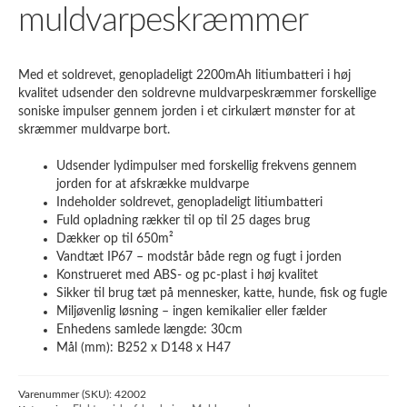
muldvarpeskræmmer
Med et soldrevet, genopladeligt 2200mAh litiumbatteri i høj
kvalitet udsender den soldrevne muldvarpeskræmmer forskellige
soniske impulser gennem jorden i et cirkulært mønster for at
skræmmer muldvarpe bort.
Udsender lydimpulser med forskellig frekvens gennem
jorden for at afskrække muldvarpe
Indeholder soldrevet, genopladeligt litiumbatteri
Fuld opladning rækker til op til 25 dages brug
Dækker op til 650m²
Vandtæt IP67 – modstår både regn og fugt i jorden
Konstrueret med ABS- og pc-plast i høj kvalitet
Sikker til brug tæt på mennesker, katte, hunde, fisk og fugle
Miljøvenlig løsning – ingen kemikalier eller fælder
Enhedens samlede længde: 30cm
Mål (mm): B252 x D148 x H47
Varenummer (SKU):
42002