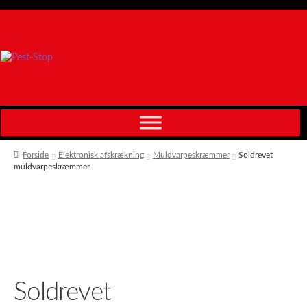
Spring
Spring
til
til
navigation
indhold
Forside
Elektronisk afskrækning
Muldvarpeskræmmer
Soldrevet
muldvarpeskræmmer
Soldrevet